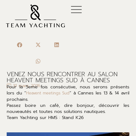
Aller
au
contenu
VENEZ NOUS RENCONTRER AU SALON
HEAVENT MEETINGS SUD À CANNES
31 mars 2016
Pour la 5eme fois consécutive, nous serons présents
lors du “
” à Cannes les 13 & 14 avril
Heavent meetings Sud
prochains.
Passez boire un café, dire bonjour, découvrir les
nouveautés et toutes nos solutions nautiques.
Team Yachting sur HMS : Stand K26