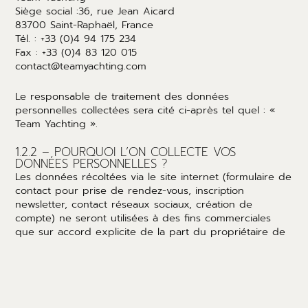
Siège social :36, rue Jean Aicard
83700 Saint-Raphaël, France
Tél. : +33 (0)4 94 175 234
Fax : +33 (0)4 83 120 015
contact@teamyachting.com
Le responsable de traitement des données
personnelles collectées sera cité ci-après tel quel : «
Team Yachting ».
1.2.2 – POURQUOI L’ON COLLECTE VOS
DONNÉES PERSONNELLES ?
Les données récoltées via le site internet (formulaire de
contact pour prise de rendez-vous, inscription
newsletter, contact réseaux sociaux, création de
compte) ne seront utilisées à des fins commerciales
que sur accord explicite de la part du propriétaire de
ces informations. Par exemple : accord des CGU lors de
la demande de contact.
Concernant le formulaire de contact, en le remplissant,
vous acceptez que les données que vous avez ainsi