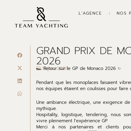
Aller
au
L’AGENCE
NOS 
contenu
GRAND PRIX DE M
2026
🏎️ Retour sur le GP de Monaco 2026 ✨
15 juin 2026
Pendant que les monoplaces faisaient vibrer
nos équipes étaient en coulisses pour faire 
Une ambiance électrique, une exigence de 
mythique.
Hospitality, logistique, tendering, nous 
vivre pleinement l’expérience GP
Merci à nos partenaires et clients pou