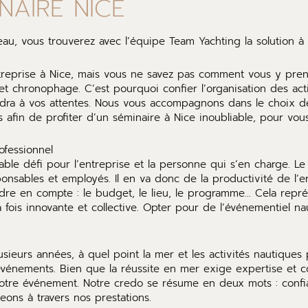
NAIRE NICE
’eau, vous trouverez avec l’équipe Team Yachting la solution à 
treprise à Nice, mais vous ne savez pas comment vous y prend
 et chronophage. C’est pourquoi confier l’organisation des ac
ra à vos attentes. Nous vous accompagnons dans le choix des
 afin de profiter d’un séminaire à Nice inoubliable, pour vous
fessionnel
able défi pour l’entreprise et la personne qui s’en charge. L
onsables et employés. Il en va donc de la productivité de l
dre en compte : le budget, le lieu, le programme… Cela repré
a fois innovante et collective. Opter pour de l’événementiel 
usieurs années, à quel point la mer et les activités nautique
vénements. Bien que la réussite en mer exige expertise et c
 votre événement. Notre credo se résume en deux mots : confia
ons à travers nos prestations.