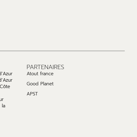
PARTENAIRES
d’Azur
Atout france
d’Azur
Good Planet
 Côte
APST
ur
 la