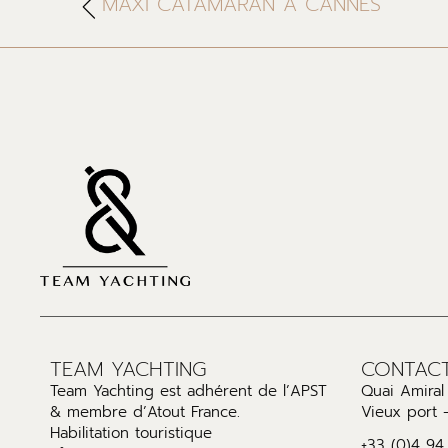
MAXI CATAMARAN À CANNES
TEAM YACHTING
CONTAC
Team Yachting est adhérent de l’APST
Quai Amira
& membre d’Atout France.
Vieux port 
Habilitation touristique
+33 (0)4 94