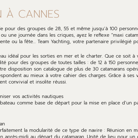
N À CANNES
le pour des groupes de 28, 55 et même jusqu’à 100 personn
 ou une journée dans les criques, ayez le reflexe “maxi catam
nte ou la fête… Team Yachting, votre partenaire privilégié po
u idéal pour les sorties en mer et le charter. Que ce soit à 
ité pour des groupes de toutes tailles : de 12 à 150 personn
otre disposition son catalogue de plus de 30 catamarans opér
espondent au mieux à votre cahier des charges. Grâce à ses vo
t convivial et insolite réussi.
iser vos activités nautiques
 bateau comme base de départ pour la mise en place d’un panel
ran
arfaitement la modularité de ce type de navire : Réunion en m
s en après-midi au départ du catamaran. Unité de lieu pour u