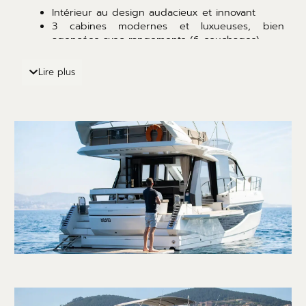
Intérieur au design audacieux et innovant
3 cabines modernes et luxueuses, bien
agencées avec rangements (6 couchages)
2 salles d’eau élégantes
Cuisine équipée : évier, cuisinière, four, micro-
Lire plus
ondes, réfrigérateur, congélateur, machine à
glaçons
TV & sonorisation Bluetooth
Climatisation intégrale
Points forts extérieur :
Pavois latéraux basculants : concept exclusif
“Beach Mode”
avec balcon face à la mer
Passerelle et plateforme de bain hydraulique
pour un accès direct et facile à la mer
Banquette arrière rotative à 360° avec vue
panoramique
Banquette avec table sur le pont avant
Grand bain de soleil avec coussins confortables
Salon extérieur sur le flybridge avec cuisine
extérieure et plancha