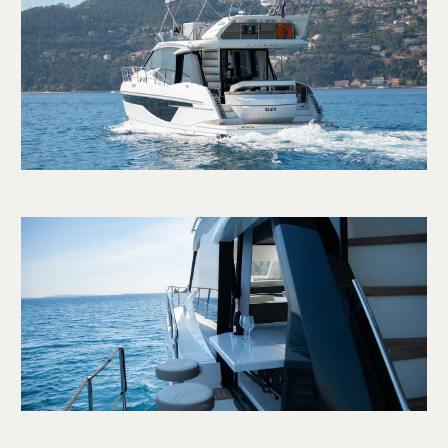
Multiples espaces conviviaux et privés pour
partager ou se détendre
Pont en teck élégant
Bimini, échelle de bain et douche de pont
Événements recommandés :
Journées en mer entre amis ou en famille
Déjeuners ou dîners privés à bord
Sorties team-building ou incentives pour
entreprises
Cocktails et apéritifs sur le flybridge ou le
pont avant
Moments de détente et de loisirs nautiques
avec baignade et sports nautiques
Le
Galeon 460 Fly
est le choix idéal pour allier
luxe,
innovation et convivialité
lors de vos événements
privés ou professionnels sur la Côte d’Azur.